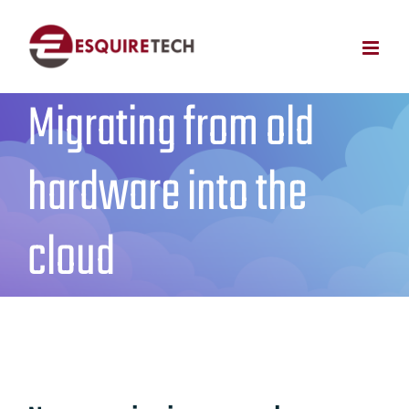
Skip
to
content
Migrating from old
hardware into the
cloud